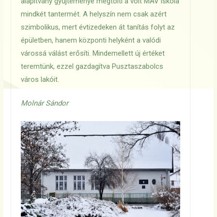
alapítvány gyűjteménye megtölti a volt MÁV iskola
mindkét tantermét. A helyszín nem csak azért
szimbolikus, mert évtizedeken át tanítás folyt az
épületben, hanem központi helyként a valódi
várossá válást erősíti. Mindemellett új értéket
teremtünk, ezzel gazdagítva Pusztaszabolcs
város lakóit.
Molnár Sándor