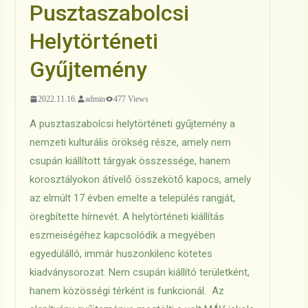
Pusztaszabolcsi
Helytörténeti
Gyűjtemény
2022.11.16.
admin
477 Views
A pusztaszabolcsi helytörténeti gyűjtemény a
nemzeti kulturális örökség része, amely nem
csupán kiállított tárgyak összessége, hanem
korosztályokon átívelő összekötő kapocs, amely
az elmúlt 17 évben emelte a település rangját,
öregbítette hírnevét. A helytörténeti kiállítás
eszmeiségéhez kapcsolódik a megyében
egyedülálló, immár huszonkilenc kötetes
kiadványsorozat. Nem csupán kiállító területként,
hanem közösségi térként is funkcionál. Az