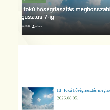
HÍREK, KÖZLEMÉNYEK
Tájékoztatás ügysegédi ügyfél
2026.08.04.
admin
III. fokú hőségriasztás megho
2026.08.05.