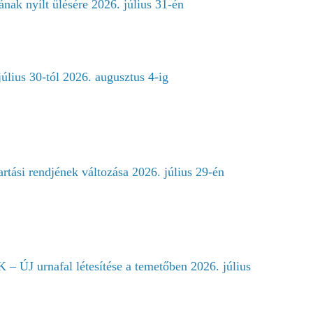
ának nyílt ülésére 2026. július 31-én
július 30-tól 2026. augusztus 4-ig
artási rendjének változása 2026. július 29-én
 urnafal létesítése a temetőben 2026. július