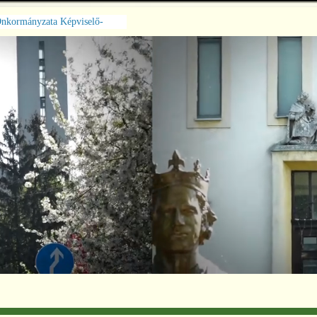
őségriasztás meghosszabbítva
ztus 7-ig
s ügysegédi ügyfélfogadásról
lcs Város Önkormányzata
stülete 2026. június 24-i
t ülésének jegyzőkönyve
lcs Város Önkormányzata
stülete 2026. június 11-i
ülésének jegyzőkönyve
lcs Város Önkormányzata
stülete 2026. május 27-i
t ülésének jegyzőkönyve