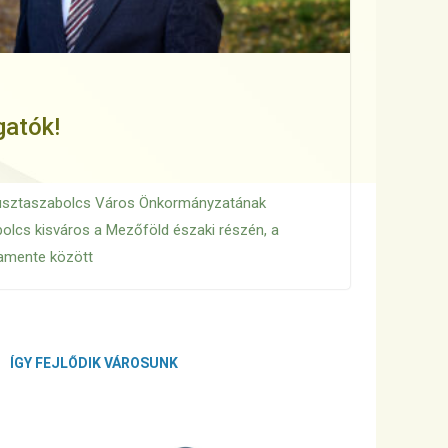
KÉPVISELŐ-TESTÜLETI ÜLÉSEK JEGYZŐKÖNYVEI
lcs Város Önkormányzata Képviselő-
6. június 24-i rendes nyílt ülésének
gatók!
e
Pusztaszabolcs Város Önkormányzatának
olcs kisváros a Mezőföld északi részén, a
namente között
ÍGY FEJLŐDIK VÁROSUNK