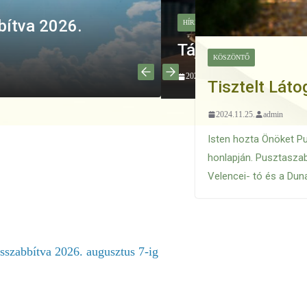
HÍREK, KÖZLEMÉNYEK
fogadásról
Pusztaszabo
KÖSZÖNTŐ
testülete 202
Tisztelt Láto
jegyzőkönyv
2024.11.25.
admin
2026.07.31.
admin
Isten hozta Önöket 
honlapján. Pusztaszab
Velencei- tó és a Du
sszabbítva 2026. augusztus 7-ig