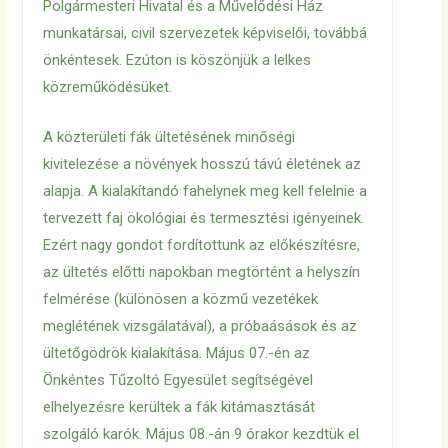
Polgármesteri Hivatal és a Művelődési Ház
munkatársai, civil szervezetek képviselői, továbbá
önkéntesek. Ezúton is köszönjük a lelkes
közreműködésüket.
A közterületi fák ültetésének minőségi
kivitelezése a növények hosszú távú életének az
alapja. A kialakítandó fahelynek meg kell felelnie a
tervezett faj ökológiai és termesztési igényeinek.
Ezért nagy gondot fordítottunk az előkészítésre,
az ültetés előtti napokban megtörtént a helyszín
felmérése (különösen a közmű vezetékek
meglétének vizsgálatával), a próbaásások és az
ültetőgödrök kialakítása. Május 07.-én az
Önkéntes Tűzoltó Egyesület segítségével
elhelyezésre kerültek a fák kitámasztását
szolgáló karók. Május 08.-án 9 órakor kezdtük el