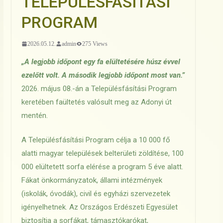
TELEPÜLÉSFÁSÍTÁSI
PROGRAM
2026.05.12.
admin
275 Views
„A legjobb időpont egy fa elültetésére húsz évvel
ezelőtt volt. A második legjobb időpont most van.”
2026. május 08.-án a Településfásítási Program
keretében faültetés valósult meg az Adonyi út
mentén.
A Településfásítási Program célja a 10 000 fő
alatti magyar települések belterületi zöldítése, 100
000 elültetett sorfa elérése a program 5 éve alatt.
Fákat önkormányzatok, állami intézmények
(iskolák, óvodák), civil és egyházi szervezetek
igényelhetnek. Az Országos Erdészeti Egyesület
biztosítja a sorfákat, támasztókarókat,