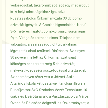
védőrácsokat, takarómulcsot, sőt egy madárodút
is. A helyi adottságokhoz igazodva
Pusztaszabolcs Önkormányzata 30 db gömb
szivarfát igényelt. A Catalpa bignonioides ‘Nana’
3-5 méteres, lapított gömbkoronájú, sűrűn ágas
fajta. Virága és termése nincs. Talajban nem
válogatós, a szárazságot jól tűri, alkalmas
légvezeték alatti területek fásítására. Az elnyert
30 növény mellett az Önkormányzat saját
költségén beszerzett még 5 db szivarfát,
melyeket közösségi összefogással ültettünk el.
Az eseményen részt vett a József Attila
Általános Iskola két osztálynyi tanulója, illetve a
Dunaújvárosi SzC Szabolcs Vezér Technikum 16
diákja és kísérőtanáraik, a Pusztaszabolcsi Városi
Óvoda és Bölcsőde dolgozói, az Önkormányzat, a