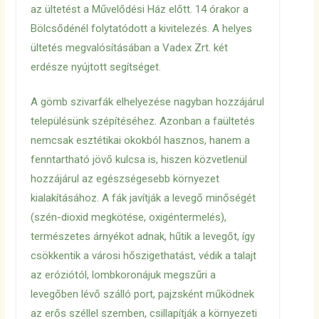
az ültetést a Művelődési Ház előtt. 14 órakor a
Bölcsődénél folytatódott a kivitelezés. A helyes
ültetés megvalósításában a Vadex Zrt. két
erdésze nyújtott segítséget.
A gömb szivarfák elhelyezése nagyban hozzájárul
településünk szépítéséhez. Azonban a faültetés
nemcsak esztétikai okokból hasznos, hanem a
fenntartható jövő kulcsa is, hiszen közvetlenül
hozzájárul az egészségesebb környezet
kialakításához. A fák javítják a levegő minőségét
(szén-dioxid megkötése, oxigéntermelés),
természetes árnyékot adnak, hűtik a levegőt, így
csökkentik a városi hőszigethatást, védik a talajt
az eróziótól, lombkoronájuk megszűri a
levegőben lévő szálló port, pajzsként működnek
az erős széllel szemben, csillapítják a környezeti