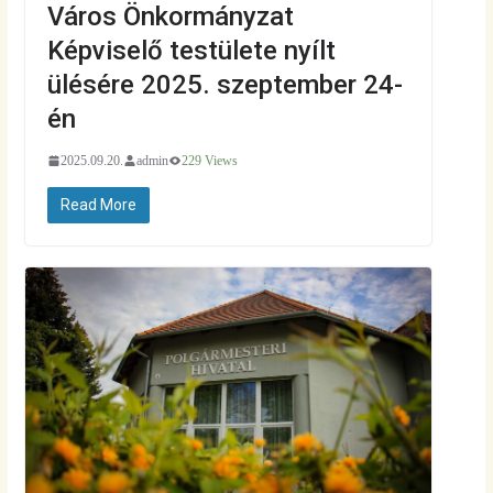
Város Önkormányzat
Képviselő testülete nyílt
ülésére 2025. szeptember 24-
én
2025.09.20.
admin
229 Views
Read More