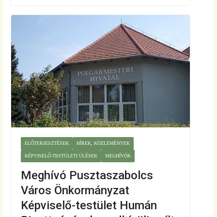
ELŐTERJESZTÉSEK
HÍREK, KÖZLEMÉNYEK
KÉPVISELŐ-TESTÜLETI ÜLÉSEK
MEGHÍVÓK
Meghívó Pusztaszabolcs
Város Önkormányzat
Képviselő-testület Humán