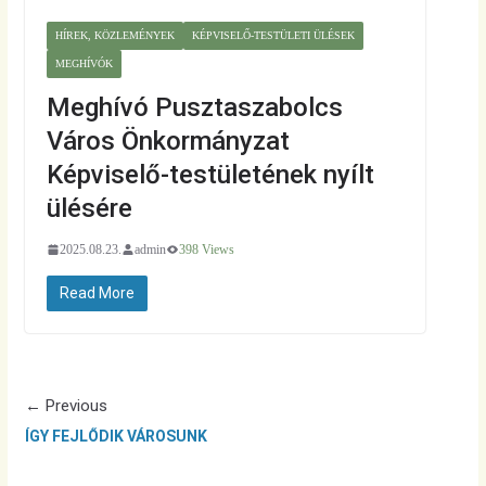
HÍREK, KÖZLEMÉNYEK
KÉPVISELŐ-TESTÜLETI ÜLÉSEK
MEGHÍVÓK
Meghívó Pusztaszabolcs
Város Önkormányzat
Képviselő-testületének nyílt
ülésére
2025.08.23.
admin
398 Views
Read More
← Previous
ÍGY FEJLŐDIK VÁROSUNK