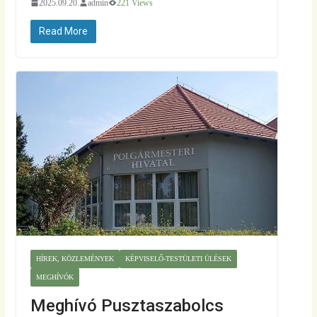
2025.09.20.
admin
221 Views
Read More
HÍREK, KÖZLEMÉNYEK
KÉPVISELŐ-TESTÜLETI ÜLÉSEK
MEGHÍVÓK
Meghívó Pusztaszabolcs