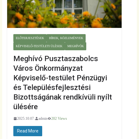
ELŐTERJESZTÉSEK
HÍREK, KÖZLEMÉNYEK
KÉPVISELŐ-TESTÜLETI ÜLÉSEK
MEGHÍVÓK
Meghívó Pusztaszabolcs
Város Önkormányzat
Képviselő-testület Pénzügyi
és Településfejlesztési
Bizottságának rendkívüli nyílt
ülésére
2025.10.07.
admin
202 Views
Read More