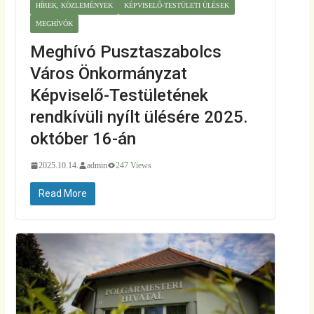
HÍREK, KÖZLEMÉNYEK
KÉPVISELŐ-TESTÜLETI ÜLÉSEK
MEGHÍVÓK
Meghívó Pusztaszabolcs
Város Önkormányzat
Képviselő-Testületének
rendkívüli nyílt ülésére 2025.
október 16-án
2025.10.14.
admin
247 Views
Read More