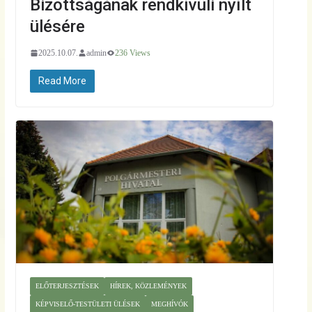
Bizottságának rendkívüli nyílt
ülésére
2025.10.07.
admin
236 Views
Read More
ELŐTERJESZTÉSEK
HÍREK, KÖZLEMÉNYEK
KÉPVISELŐ-TESTÜLETI ÜLÉSEK
MEGHÍVÓK