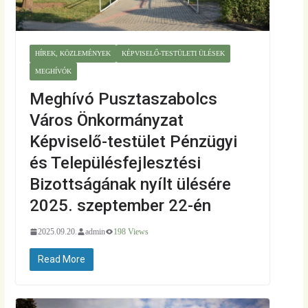
HÍREK, KÖZLEMÉNYEK
KÉPVISELŐ-TESTÜLETI ÜLÉSEK
MEGHÍVÓK
Meghívó Pusztaszabolcs
Város Önkormányzat
Képviselő-testület Pénzügyi
és Településfejlesztési
Bizottságának nyílt ülésére
2025. szeptember 22-én
2025.09.20.
admin
198 Views
Read More