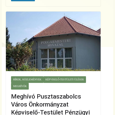
HÍREK, KÖZLEMÉNYEK
KÉPVISELŐ-TESTÜLETI ÜLÉSEK
MEGHÍVÓK
Meghívó Pusztaszabolcs
Város Önkormányzat
Képviselő-Testület Pénzügyi