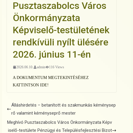
Pusztaszabolcs Város
Önkormányzata
Képviselő-testületének
rendkívüli nyílt ülésére
2026. június 11-én
2026.06.10.
admin
116 Views
A DOKUMENTUM MEGTEKINTÉSÉHEZ
KATTINTSON IDE!
Álláshirdetés – betanított és szakmunkás kéménysep
rő valamint kéményseprő mester
Meghívó Pusztaszabolcs Város Önkormányzata Képv
iselő-testülete Pénzügyi és Településfejlesztési Bizot