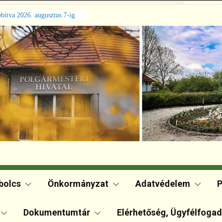
 ügysegédi ügyfélfogadásról
lcs Város Önkormányzata
stülete 2026. június 24-i
 ülésének jegyzőkönyve
lcs Város Önkormányzata
stülete 2026. június 11-i
lésének jegyzőkönyve
lcs Város Önkormányzata
stülete 2026. május 27-i
 ülésének jegyzőkönyve
bolcs
Önkormányzat
Adatvédelem
P
Dokumentumtár
Elérhetőség, Ügyfélfoga